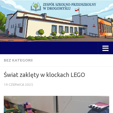
Przejdź do treści
Otwórz 
BEZ KATEGORII
Świat zaklęty w klockach LEGO
19 CZERWCA 2025