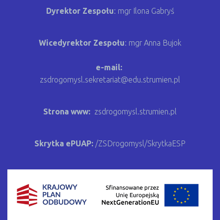
Dyrektor Zespołu
: mgr Ilona Gabryś
Wicedyrektor Zespołu
:
mgr Anna Bujok
e-mail:
zsdrogomysl.sekretariat@edu.strumien.pl
Strona www:
zsdrogomysl.strumien.pl
Skrytka ePUAP:
/ZSDrogomysl/SkrytkaESP