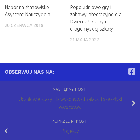
Nabór na stanowisko
Popołudniowe gry i
Asystent Nauczyciela
zabawy integracyjne dla
Dzieci z Ukrainy i
20 CZERWCA 2018
drogomyskiej szkoły
21 MAJA 2022
OBSERWUJ NAS NA:
NASTĘPNY POST
Uczniowie klasy 1b wykonywali sałatki i szaszłyki
owocowe.
POPRZEDNI POST
Projekty