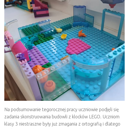
Na podsumowanie tegorocznej pracy uczniowie podjęli się
zadania skonstruowania budowli z klocków LEGO. Uczniom
klasy 3 niestraszne były już zmagania z ortografią i dlatego