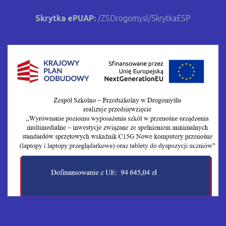
Skrytka ePUAP:
/ZSDrogomysl/SkrytkaESP