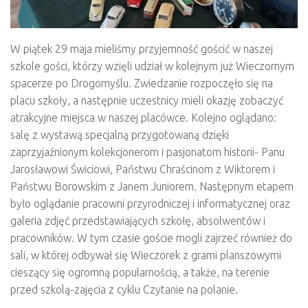
W piątek 29 maja mieliśmy przyjemność gościć w naszej
szkole gości, którzy wzięli udział w kolejnym już Wieczornym
spacerze po Drogomyślu. Zwiedzanie rozpoczęło się na
placu szkoły, a następnie uczestnicy mieli okazję zobaczyć
atrakcyjne miejsca w naszej placówce. Kolejno oglądano:
salę z wystawą specjalną przygotowaną dzięki
zaprzyjaźnionym kolekcjonerom i pasjonatom historii- Panu
Jarosławowi Świciowi, Państwu Chraścinom z Wiktorem i
Państwu Borowskim z Janem Juniorem. Następnym etapem
było oglądanie pracowni przyrodniczej i informatycznej oraz
galeria zdjęć przedstawiających szkołę, absolwentów i
pracowników. W tym czasie goście mogli zajrzeć również do
sali, w której odbywał się Wieczorek z grami planszowymi
cieszący się ogromną popularnością, a także, na terenie
przed szkolą-zajęcia z cyklu Czytanie na polanie.