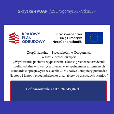
Skrytka ePUAP:
/ZSDrogomysl/SkrytkaESP