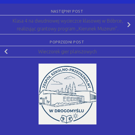
NASTĘPNY POST
Klasa 4 na dwudniowej wycieczce klasowej w Bóbrce,
realizując grantowy program „Kierunek Muzeum”.
POPRZEDNI POST
Wieczorek gier planszowych