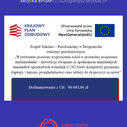
Skrytka ePUAP:
/ZSDrogomysl/SkrytkaESP