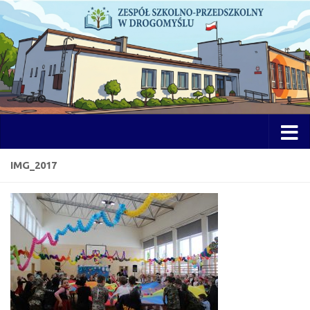
Przejdź do treści
Otwórz 
IMG_2017