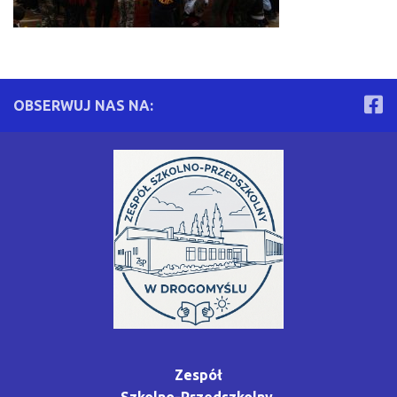
OBSERWUJ NAS NA:
Zespół
Szkolno-Przedszkolny