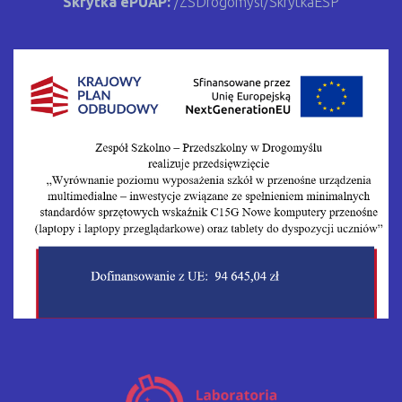
Skrytka ePUAP:
/ZSDrogomysl/SkrytkaESP