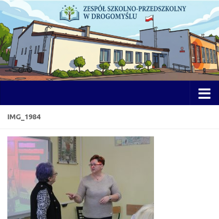
Przejdź do treści
Otwórz 
IMG_1984